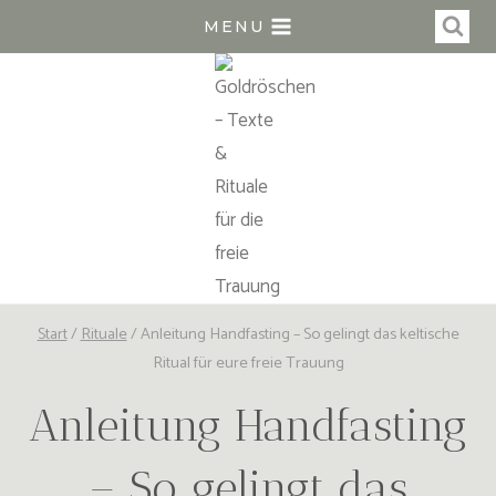
Zum
MENU
Inhalt
springen
Start
/
Rituale
/
Anleitung Handfasting – So gelingt das keltische
Ritual für eure freie Trauung
Anleitung Handfasting
– So gelingt das