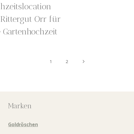
hzeitslocation
Rittergut Orr für
 Gartenhochzeit
Nächste
1
2
Seite
Marken
Goldröschen