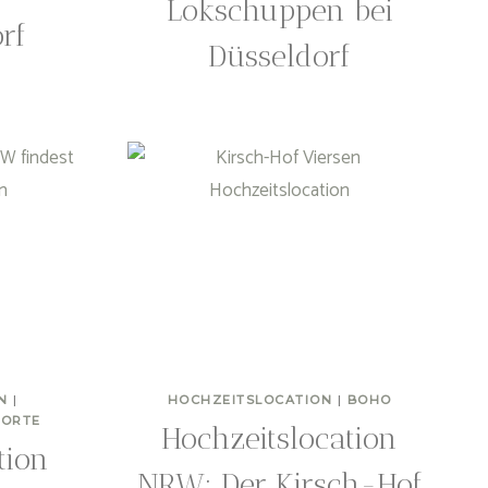
Lokschuppen bei
rf
Düsseldorf
N
|
HOCHZEITSLOCATION
|
BOHO
UORTE
Hochzeitslocation
tion
NRW: Der Kirsch-Hof