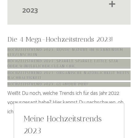
2023
Die 4 Mega-Hochzeitstrends 2023!
HOCHZEITSTREND 2023: RUSTIC NATURE IM WÄRMENDEM
KERZENSCHEIN
HOCHZEITSTREND 2023: SPARKLE SPARKLE LITTLE STAR
ODER WINTERLICHER CLEAN CHIC
HOCHZEITSTREND 2023: ORGANISCHE NATÜRLICHKEIT MEETS
NACHHALTIGKEIT
HOCHZEITSTREND 2023: GLAMOUR PUR!
Weißt Du noch, welche Trends ich für das Jahr 2022
vorausgesagt habe? Hier kannst Du nachschauen, ob
ich Recht behalten habe:
Hochzeitstrends 2022
!
Meine Hochzeitstrends
2023