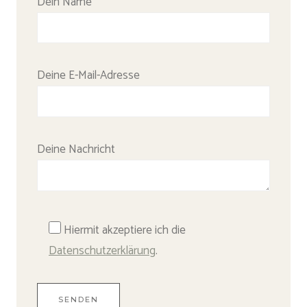
Bitte lasse dieses Feld leer.
Dein Name
Deine E-Mail-Adresse
Deine Nachricht
Hiermit akzeptiere ich die
Datenschutzerklärung
.