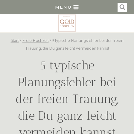
Zum
MENU
Inhalt
springen
Start
/
Freie Hochzeit
/
5 typische Planungsfehler bei der freien
Trauung, die Du ganz leicht vermeiden kannst
5 typische
Planungsfehler bei
der freien Trauung,
die Du ganz leicht
vermeiden kannst