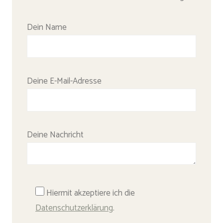
Bitte lasse dieses Feld leer.
Dein Name
Deine E-Mail-Adresse
Deine Nachricht
Hiermit akzeptiere ich die
Datenschutzerklärung
.