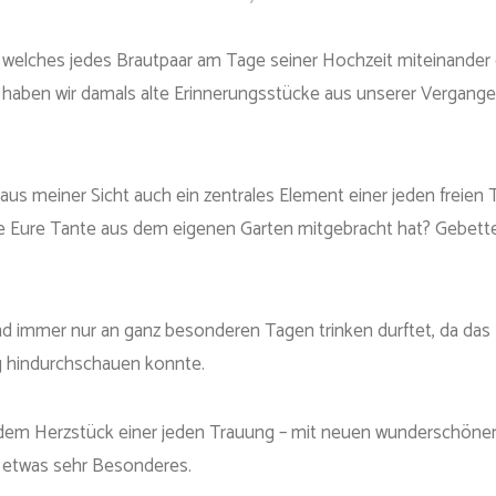
welches jedes Brautpaar am Tage seiner Hochzeit miteinander eing
haben wir damals alte Erinnerungsstücke aus unserer Vergangen
s meiner Sicht auch ein zentrales Element einer jeden freien T
ie Eure Tante aus dem eigenen Garten mitgebracht hat? Gebette
 Kind immer nur an ganz besonderen Tagen trinken durftet, da das
g hindurchschauen konnte.
em Herzstück einer jeden Trauung – mit neuen wunderschönen Er
d etwas sehr Besonderes.