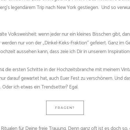
unberg’s legendärem Trip nach New York gestiegen. Und so verw
te Volksweisheit: wenn jeder nur ein kleines Bisschen gibt, dan
erden nur von der „Dinkel-Keks-Fraktion“ gefeiert. Ganz im Gege
hochzeit aussehen kann, dass zeie ich Dir in unserem Inspiratio
14 die ersten Schritte in der Hochzeitsbranche mit meinem Vint
ur darauf gewartet hat, auch Euer Fest zu verschönern. Und das
 Oder ich etwas ein Trendsetter? Egal.
FRAGEN?
 Ritualen für Deine freie Trauung. Denn ganz oft ist es doch so