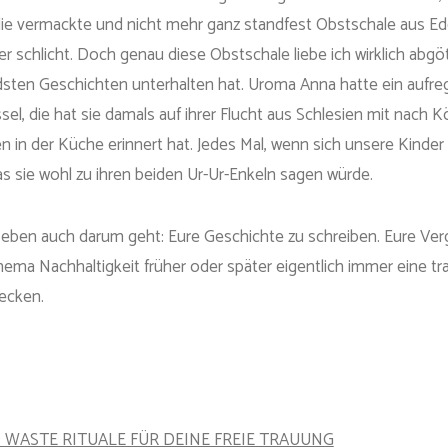
die vermackte und nicht mehr ganz standfest Obstschale aus Edel
her schlicht. Doch genau diese Obstschale liebe ich wirklich abg
sten Geschichten unterhalten hat. Uroma Anna hatte ein aufr
l, die hat sie damals auf ihrer Flucht aus Schlesien mit nach 
n der Küche erinnert hat. Jedes Mal, wenn sich unsere Kinder 
 sie wohl zu ihren beiden Ur-Ur-Enkeln sagen würde.
ng eben auch darum geht: Eure Geschichte zu schreiben. Eure Ve
ma Nachhaltigkeit früher oder später eigentlich immer eine tr
ecken.
 WASTE RITUALE FÜR DEINE FREIE TRAUUNG