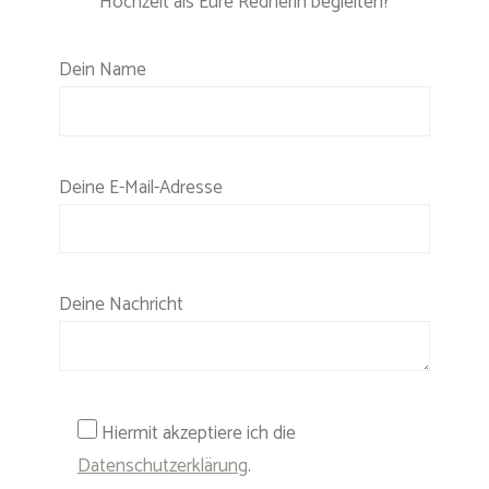
Hochzeit als Eure Rednerin begleiten?
Bitte lasse dieses Feld leer.
Dein Name
Deine E-Mail-Adresse
Deine Nachricht
Hiermit akzeptiere ich die
Datenschutzerklärung
.