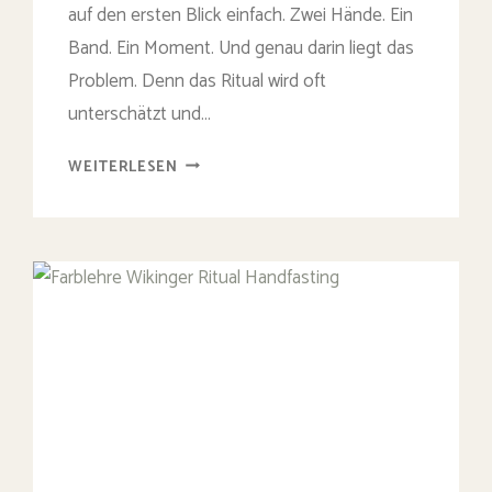
auf den ersten Blick einfach. Zwei Hände. Ein
Band. Ein Moment. Und genau darin liegt das
Problem. Denn das Ritual wird oft
unterschätzt und…
ANLEITUNG
WEITERLESEN
HANDFASTING
–
SO
GELINGT
DAS
KELTISCHE
RITUAL
FÜR
EURE
FREIE
TRAUUNG