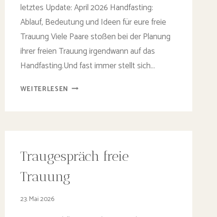
letztes Update: April 2026 Handfasting:
Ablauf, Bedeutung und Ideen für eure freie
Trauung Viele Paare stoßen bei der Planung
ihrer freien Trauung irgendwann auf das
Handfasting.Und fast immer stellt sich…
DAS
WEITERLESEN
KELTISCHE
HANDFASTING
RITUAL
IN
DER
Traugespräch freie
WIKINGERHOCHZEIT
–
Trauung
TEXTE,
BÄNDER,
23. Mai 2026
ABLAUF