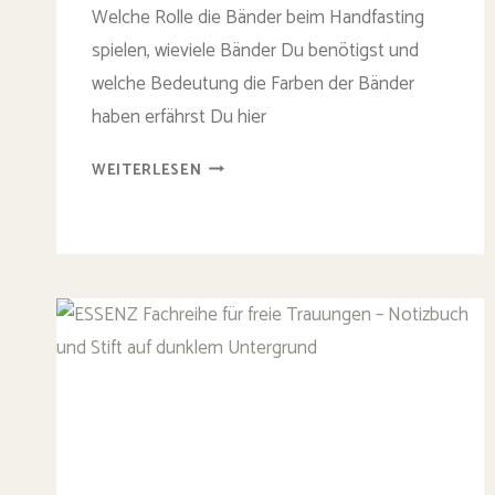
Welche Rolle die Bänder beim Handfasting
spielen, wieviele Bänder Du benötigst und
welche Bedeutung die Farben der Bänder
haben erfährst Du hier
HANDFASTING
WEITERLESEN
BÄNDER:
WELCHE
PASSEN
WIRKLICH
ZU
EUCH?
(FARBEN,
ANZAHL,
BEDEUTUNG)