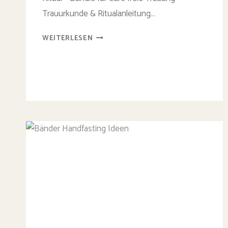
Trauurkunde & Ritualanleitung…
WIKINGER
WEITERLESEN
BUNDLE:
ANLEITUNG
HANDFASTING
UND
6
PERSONALISIERBARE
WIKINGER
TRAUURKUNDEN