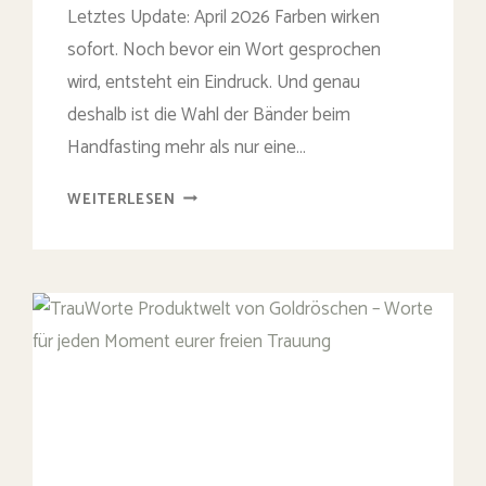
Letztes Update: April 2026 Farben wirken
sofort. Noch bevor ein Wort gesprochen
wird, entsteht ein Eindruck. Und genau
deshalb ist die Wahl der Bänder beim
Handfasting mehr als nur eine…
HANDFASTING
WEITERLESEN
FARBEN:
WELCHE
WIRKLICH
ZU
EUCH
PASSEN
UND
WAS
SIE
BEDEUTEN