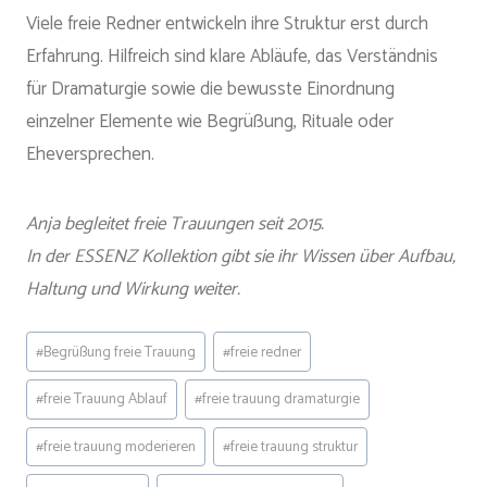
Viele freie Redner entwickeln ihre Struktur erst durch
Erfahrung. Hilfreich sind klare Abläufe, das Verständnis
für Dramaturgie sowie die bewusste Einordnung
einzelner Elemente wie Begrüßung, Rituale oder
Eheversprechen.
Anja begleitet freie Trauungen seit 2015.
In der ESSENZ Kollektion gibt sie ihr Wissen über Aufbau,
Haltung und Wirkung weiter.
Schlagworte:
#
Begrüßung freie Trauung
#
freie redner
#
freie Trauung Ablauf
#
freie trauung dramaturgie
#
freie trauung moderieren
#
freie trauung struktur