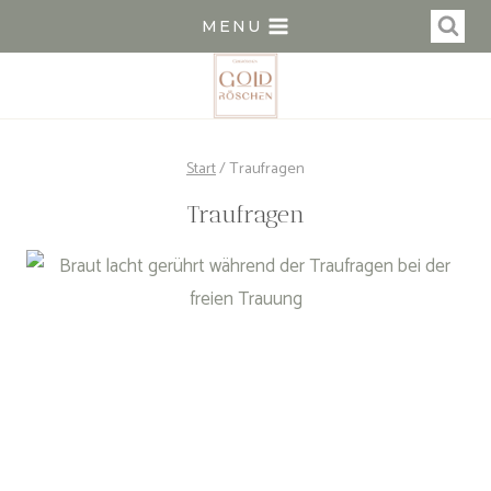
Zum
MENU
Inhalt
springen
Start
/
Traufragen
Traufragen